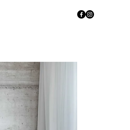
054-6543650
בית
פרויק